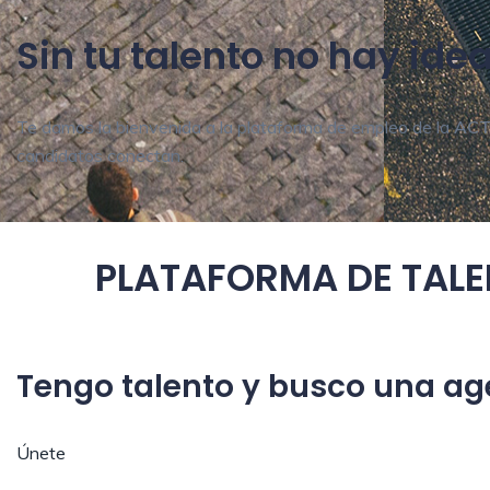
Sin tu talento no hay idea
Te damos la bienvenida a la plataforma de empleo de la
AC
candidatos conectan.
PLATAFORMA DE TAL
Tengo talento
y busco una ag
Únete